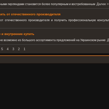
Далее >
дными гирляндами становится более популярным и востребованным
ить от отечественного производителя
 от отечественного производителя и получить профессиональную консул
и внутренние купить
Д
ине возможно из большого ассортимента предложений на Украинском рынке
5
4
3
2
1